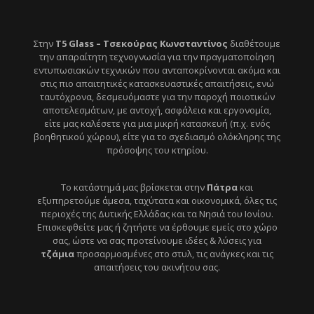
Στην
T5 Glass – Τσεκούρας Κωνσταντίνος
διαθέτουμε
την απαραίτητη τεχνογνωσία για την πραγματοποίηση
εντυπωσιακών τεχνικών που ανταποκρίνονται ακόμα και
στις πιο απαιτητικές κατασκευαστικές απαιτήσεις, ενώ
ταυτόχρονα, δεσμευόμαστε για την παροχή ποιοτικών
αποτελεσμάτων, με αντοχή, ασφάλεια και εργονομία,
είτε μας καλέσετε για μια μικρή κατασκευή (π.χ. ενός
βοηθητικού χώρου), είτε για το σχεδιασμό ολόκληρης της
πρόσοψης του κτηρίου.
Το κατάστημά μας βρίσκεται στην
Πάτρα
και
εξυπηρετούμε άμεσα, ταχύτατα και οικονομικά, όλες τις
περιοχές της Δυτικής Ελλάδας και τα Νησιά του Ιονίου.
Επισκεφθείτε μας ή ζητήστε να έρθουμε εμείς στο χώρο
σας, ώστε να σας προτείνουμε ιδέες & λύσεις για
τζάμια
προσαρμοσμένες στο στυλ, τις ανάγκες και τις
απαιτήσεις του ακινήτου σας.