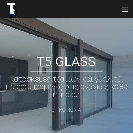
T5 GLASS
Κατασκευές τζαμιών και γυαλιού,
προσαρμοσμένες στις ανάγκες κάθε
κτηρίου
ΕΠΙΚΟΙΝΩΝΙΑ